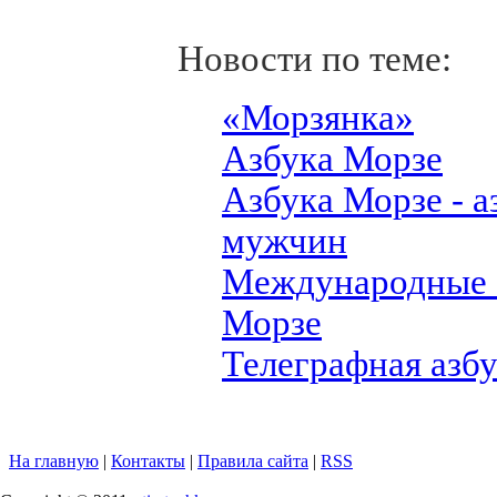
Новости по теме:
«Морзянка»
Азбука Морзе
Азбука Морзе - а
мужчин
Международные 
Морзе
Телеграфная азб
На главную
|
Контакты
|
Правила сайта
|
RSS