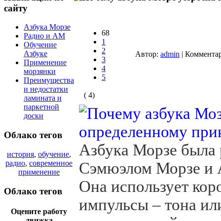
сайту
Азбука Морзе
68
Радио и АМ
1
Обучение
2
Азбуке
Автор:
admin
| Коммента
3
Применение
4
морзянки
5
Преимущества
и недостатки
( 4)
ламината и
паркетной
доски
Облако тегов
Азбука Морзе была 
история
,
обучение
,
радио
,
современное
Сэмюэлом Морзе и 
применение
Она использует кор
Облако тегов
импульсы – тона или
Оцените работу
движка