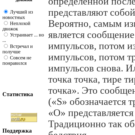
определенной посл
представляют собой
Лучший из
новостных
Вероятно, самым и
Неплохой
движок
является сообщение
Устраивает ... но
...
импульсов, потом и
Встречал и
получше
импульсов, потом т
Совсем не
понравился
импульсов снова. И
точка точка, тире ти
точка». Это сообще
Статистика
(«S» обозначается тр
«O» представляется 
Традиционно так об
Поддержка